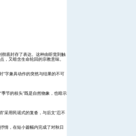
霜则彻底封存了表达。这种由听觉到触
特点，又暗含生命轮回的宗教意味。
“封”字兼具动作的突然与结果的不可
“季节的枝头”既是自然物象，也暗示
”采用民谣式的复沓，与后文“忍不
的抒情，在短小篇幅内完成了对秋日