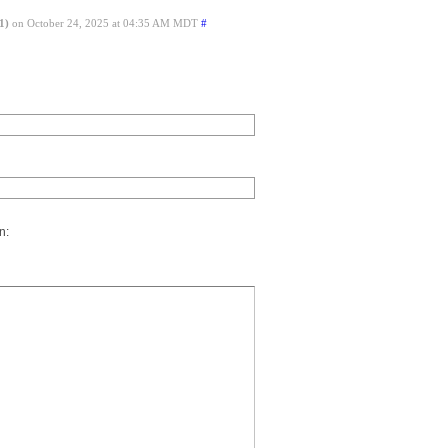
1)
on October 24, 2025 at 04:35 AM MDT
#
n: