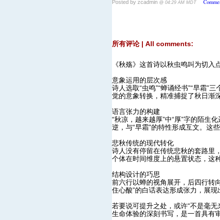
Commen
Posted by zcadmin
@ 04:29 AM MDT
所有评论 | All comments:
《秋殇》这首诗以秋虫鸣叫为切入
意象运用的层次感
诗人选取“虫鸣”“蝉诵经书”“早
觉的意象转换，精准捕捉了秋日渐深
语言张力的构建
“秋凉，越来越厚”中“厚”字的陌生
逆，与“早霜”的特性形成互文。这
悲秋传统的现代转化
诗人没有停留在传统悲秋的套路里，
个体在时间维度上的悬置状态，这
结构设计的巧思
前六行以蝉的视角展开，后四行转向
住心酸”的白话表达形成张力，展现
若要说可提升之处，或许“不是毫无
生命体验的深刻书写，是一首具有