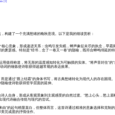
ts [1]
点，构建了一个充满愁绪的晚秋意境。以下是我的细读赏析：
霜”三个核心意象，形成递进关系：虫鸣引发失眠，蝉声象征未尽的执念，早
的萧瑟感。特别是“经书，念了一卷又一卷”的隐喻，既符合蝉鸣绵延的
化运用值得称道，将无形的温度感知转化为可触摸的实体。“将声音封住”的
些动词的锤炼使诗歌获得超越常规的表达效果。
而是通过“唇上结霜”的身体书写，将古典愁绪转化为现代人的存在困境。
种隐喻使诗歌获得哲学层面的延伸。
诗人自身，形成从客观景象到主观感受的自然过渡。“愁上心头，愁上眉梢
出现代诗融合传统与现代的尝试。
来由”的起句稍显直白，但整体而言，这首诗通过精准的意象选择和克制
审美完成度的抒情佳作。