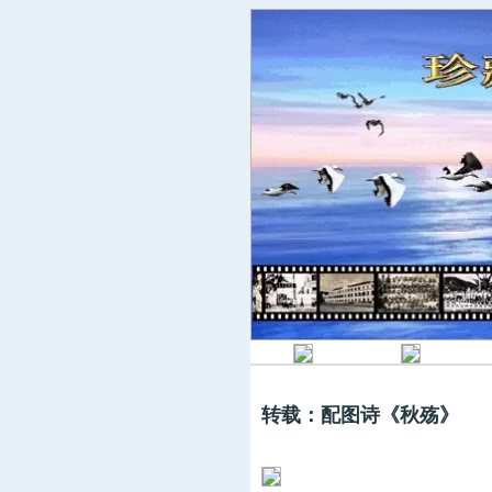
转载：配图诗《秋殇》