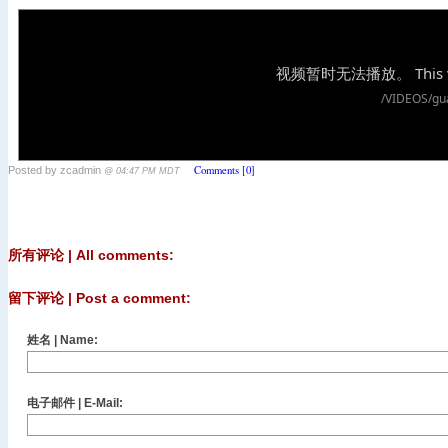
Comments [0]
Posted by zcadmin
@ 04:47 PM MDT
所有评论 | All comments:
留下评论 | Post a comment:
姓名 | Name:
电子邮件 | E-Mail: