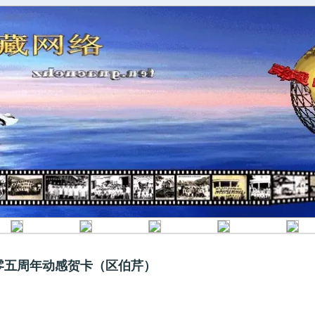
零五周年动感贺卡（区伯芹）