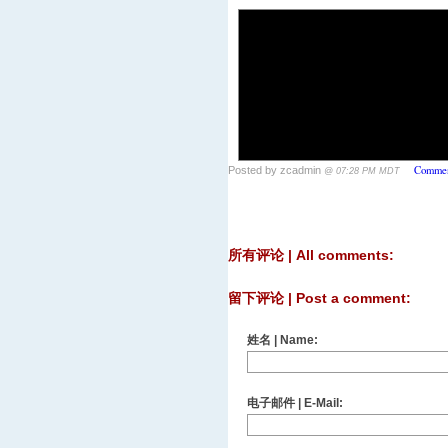
Commen
Posted by zcadmin
@ 07:28 PM MDT
所有评论 | All comments:
留下评论 | Post a comment:
姓名 | Name:
电子邮件 | E-Mail: