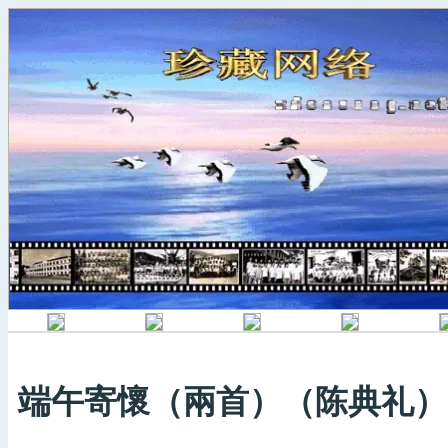
端午寄懷（兩首）（陈典礼）