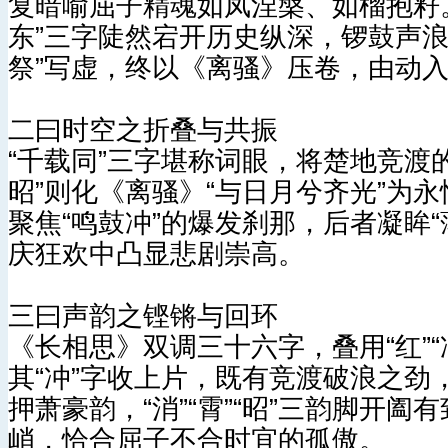
复暗喻屈子精魂如凤涅槃、如榴抱籽。
东”三字陡然宕开历史纵深，锣鼓声浪
祭”写虚，终以《离骚》压卷，由动
二曰时空之折叠与共振
“千载同”三字堪称词眼，将楚地竞渡
昭”则化《离骚》“与日月兮齐光”为
聚焦“鸣鼓冲”的爆发刹那，后者凝眸
庆狂欢中凸显悲剧崇高。
三曰声韵之铿锵与回环
《长相思》双调三十六字，叠用“红”“冲”
其“冲”字收上片，既有竞渡破浪之
押萧豪韵，“消”“霄”“昭”三韵脚开
峭，恰合屈子不合时宜的孤傲。