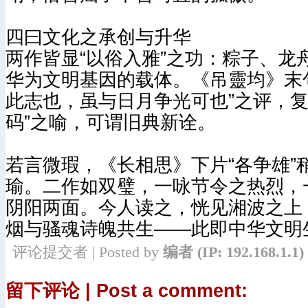
四曰文化之承创与升华
两作皆显“以俗入雅”之功：粽子、
华为文明基因的载体。《吊靈均》末句
此志也，虽与日月争光可也”之评，复
码”之喻，可谓旧典新诠。
若言微瑕，《长相思》下片“各争雄
瑜。二作如双璧，一咏节令之热烈，
阴阳两面。今人读之，恍见湘波之上
烟与骚魂诗魄共生——此即中华文明
评论提交者 | Posted by
编者
(IP: 192.168.1.1)
留下评论 | Post a comment: