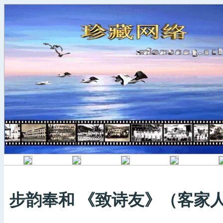
步韵奉和 《致诗友》（客家