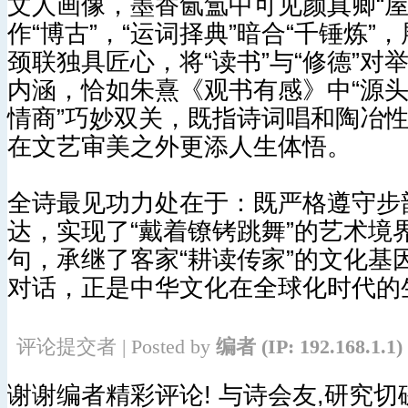
文人画像，墨香氤氲中可见颜真卿“屋
作“博古”，“运词择典”暗合“千锤炼
颈联独具匠心，将“读书”与“修德”对
内涵，恰如朱熹《观书有感》中“源头
情商”巧妙双关，既指诗词唱和陶冶
在文艺审美之外更添人生体悟。
全诗最见功力处在于：既严格遵守步
达，实现了“戴着镣铐跳舞”的艺术境界
句，承继了客家“耕读传家”的文化基
对话，正是中华文化在全球化时代的生机
评论提交者 | Posted by
编者
(IP: 192.168.1.1)
谢谢编者精彩评论! 与诗会友,研究切磋