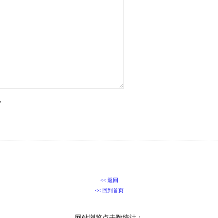
”
<< 返回
<< 回到首页
网站浏览点击数统计：