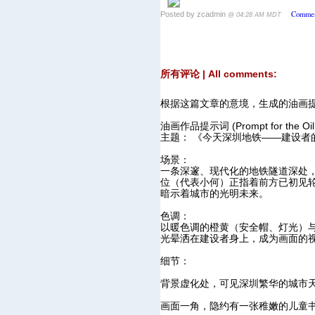
Commen
Posted by zcadmin
@ 04:28 AM MDT
所有评论 | All comments:
根据这篇文章的意境，生成的油画提示
油画作品提示词 (Prompt for the Oil P
主题： 《今天深圳地铁——建设者
场景：
一条深邃、现代化的地铁隧道深处
位（代表小何）正指着前方已初见
暗示着城市的光明未来。
色调：
以暖色调的橙黄（安全帽、灯光）
光晕洒在建设者身上，成为画面的
细节：
背景虚化处，可见深圳繁华的城市天
画面一角，隐约有一张稚嫩的儿童书