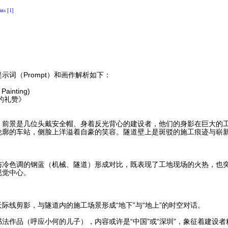
ts [1]
词（Prompt）和画作解析如下：
ainting)
的礼赞》
，前景是几位头戴安全帽、身着反光背心的建设者，他们的身影在巨大的
轮廓的车站，侧脸上洋溢着自豪的笑容。隧道壁上是斑驳的施工痕迹与崭
与冷色调的钢蓝（机械、隧道）形成对比，既表现了工地现场的火热，也
视觉中心。
际线剪影，与隧道内的施工场景形成“地下”与“地上”的时空对话。
法作品（呼应小何的儿子），内容或许是“中国”或“深圳”，象征着建设者