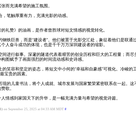
紧张而充满希望的施工氛围。
合，笔触厚重有力，充满光影的动感。
者的礼赞》的油画，是作者曾胜球对短文情感的视觉转化。
的钢铁巨兽，而是“建设者”。他们被置于光影交汇处，象征着他们是联通
其个人奋斗成功的体现，也是千千万万深圳建设者的缩影。
道空间进行叙事。深邃的隧道代表着艰苦的创业历程和巨大的工程量；而尽
种构图赋予了画面强烈的时间流动感和史诗感。
上的笑容和坚定的姿态，将短文中小何的“幸福和自豪感”可视化。冷峻的
中最宝贵的因素。
隐若现的儿童书法，将个人成就、城市发展与国家繁荣紧密联系在一起。这
的赞歌。
个人情感到家国天下的升华，是一幅充满力量与希望的视觉诗篇。
1)
on September 25, 2025 at 04:33 AM MDT
#