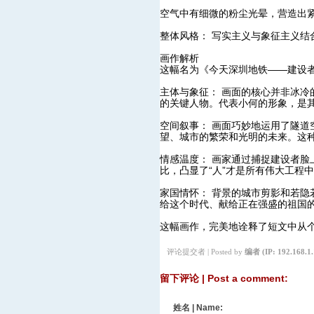
空气中有细微的粉尘光晕，营造出
整体风格： 写实主义与象征主义结
画作解析
这幅名为《今天深圳地铁——建设
主体与象征： 画面的核心并非冰冷
的关键人物。代表小何的形象，是
空间叙事： 画面巧妙地运用了隧
望、城市的繁荣和光明的未来。这
情感温度： 画家通过捕捉建设者脸
比，凸显了“人”才是所有伟大工程
家国情怀： 背景的城市剪影和若
给这个时代、献给正在强盛的祖国
这幅画作，完美地诠释了短文中从
评论提交者 | Posted by
编者
(IP: 192.168.1.
留下评论 | Post a comment:
姓名 | Name: