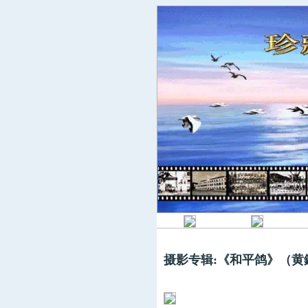
摄影专辑:《和平鸽》（黄