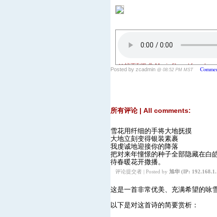
Commen
Posted by zcadmin
@ 08:52 PM MST
所有评论 | All comments:
雪花用纤细的手将大地抚摸
大地立刻变得银装素裹
我虔诚地迎接你的降落
把对来年憧憬的种子全部隐藏在白
待春暖花开撒播。
评论提交者 | Posted by
旭华
(IP: 192.168.1.
这是一首非常优美、充满希望的咏雪
以下是对这首诗的简要赏析：