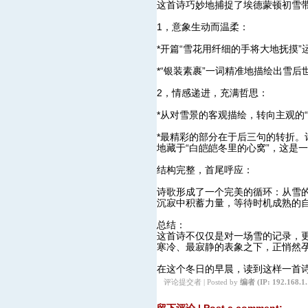
这首诗巧妙地捕捉了埃德蒙顿初雪
1，意象生动而温柔：
*开篇“雪花用纤细的手将大地抚摸
*“银装素裹”一词精准地描绘出雪
2，情感递进，充满哲思：
*从对雪景的客观描绘，转向主观的
*最精彩的部分在于后三句的转折。
地藏于“白皑皑冬里的心窝”，这是
结构完整，首尾呼应：
诗歌形成了一个完美的循环：从雪
沉寂中积蓄力量，等待时机成熟的
总结：
这首诗不仅仅是对一场雪的记录，
寒冷、最寂静的表象之下，正悄然
在这个冬日的早晨，读到这样一首诗
评论提交者 | Posted by
编者
(IP: 192.168.1.