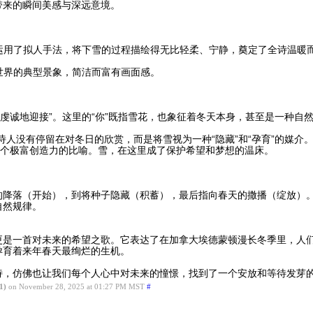
带来的瞬间美感与深远意境。
”运用了拟人手法，将下雪的过程描绘得无比轻柔、宁静，奠定了全诗温暖
后世界的典型景象，简洁而富有画面感。
“虔诚地迎接”。这里的“你”既指雪花，也象征着冬天本身，甚至是一种自
诗人没有停留在对冬日的欣赏，而是将雪视为一种“隐藏”和“孕育”的媒介。
一个极富创造力的比喻。雪，在这里成了保护希望和梦想的温床。
的降落（开始），到将种子隐藏（积蓄），最后指向春天的撒播（绽放）
自然规律。
更是一首对未来的希望之歌。它表达了在加拿大埃德蒙顿漫长冬季里，人
孕育着来年春天最绚烂的生机。
，仿佛也让我们每个人心中对未来的憧憬，找到了一个安放和等待发芽的地方
1)
on November 28, 2025 at 01:27 PM MST
#