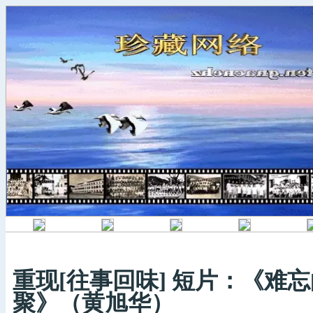
重现[往事回味] 短片：《难
聚》（黄旭华）