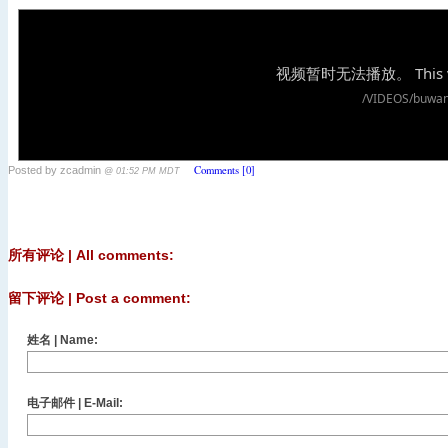
Comments [0]
Posted by zcadmin
@ 01:52 PM MDT
所有评论 | All comments:
留下评论 | Post a comment:
姓名 | Name:
电子邮件 | E-Mail: