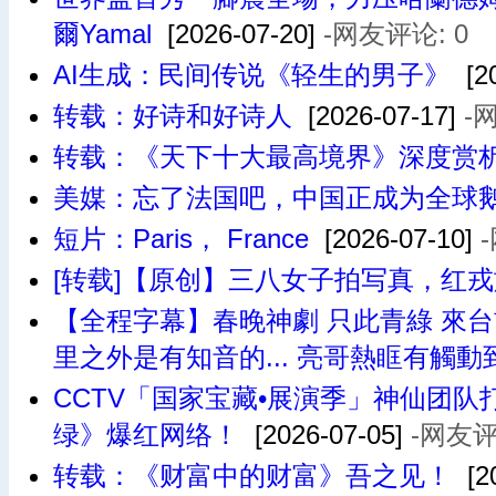
爾Yamal
[2026-07-20]
-网友评论: 0
AI生成：民间传说《轻生的男子》
[20
转载：好诗和好诗人
[2026-07-17]
-
转载：《天下十大最高境界》深度赏
美媒：忘了法国吧，中国正成为全球
短片：Paris， France
[2026-07-10]
[转载]【原创】三八女子拍写真，红
【全程字幕】春晚神劇 只此青綠 來台首
里之外是有知音的... 亮哥熱眶有觸動
CCTV「国家宝藏•展演季」神仙团
绿》爆红网络！
[2026-07-05]
-网友评
转载：《财富中的财富》吾之见！
[20