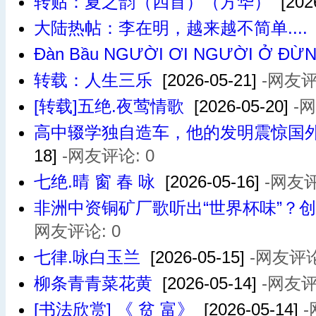
转贴：夏之韵（四首）（方华）
[202
大陆热帖：李在明，越来越不简单....
Đàn Bầu NGƯỜI ƠI NGƯỜI Ở ĐỪ
转载：人生三乐
[2026-05-21]
-网友评
[转载]五绝.夜莺情歌
[2026-05-20]
-
高中辍学独自造车，他的发明震惊国外
18]
-网友评论: 0
七绝.晴 窗 春 咏
[2026-05-16]
-网友评
非洲中资铜矿厂歌听出“世界杯味”？创
网友评论: 0
七律.咏白玉兰
[2026-05-15]
-网友评论
柳条青青菜花黄
[2026-05-14]
-网友评
[书法欣赏] 《 贫 富》
[2026-05-14]
-