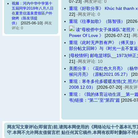
07-23]
-网友评论: 0
视频：河内中华中学第十
重现《好歌分享》 Khúc hát tha
五屆同学2018年八月八日
在夏里信溫泉度假區户外
22]
-网友评论: 0
烧烤（陈友强提
重现《往事如歌》（陈智强）
[2026
供）
[2025-06-10]
-网友
评论: 0
读“母校侨中女子体操队”老照片（
Power Of Love 》
[2026-07-21]
-网
重现《此时无声胜有声》（傅天放）
部分帖文回眸》与《时光一去不复返
[母校情怀] 邮电篮球队__1973(钟正义
21]
-网友评论: 10
美图分享：《花红色大月亮》（杨华
候问月亮》（原帖2021.05.27）
[20
重现：寒冬多伦多暖暖友情(文,照片
2008.12.03）
[2026-07-20]
-网友评
重现：《我的体育运动生涯__第一篇
韦)链接：“第二”至“第四”篇
[2026-0
网友写文章评论(即留言)前,请阅本网使用的《网络论坛十个基本礼节
守.本网不允许网友借留言栏 贴任何其它稿件,本网有权即时删除不符