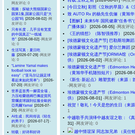
转载:立秋之前
[2026-08-07]
-网友评
网友评论: 0
[今日立秋] 彩照《立秋的早晨》&
视频：探秘大熊猫国家公
园第1集,国家公园只是“大
致 AUTO Rx 的杨先生伉俪（黄旭
公园”吗
[2026-08-02]
-网
【图解】未来5年 国民健康“任务书
友评论: 0
广播体操》
[2026-08-05]
-网友评论:
只有长度，几乎没有宽度
《王的猜想》（陈智强推荐）
[2026
的中国真正“一线城
市”
[2026-08-02]
-网友评
[埃德蒙顿文化遗产节] 巴勒斯坦舞蹈
论: 0
[埃德蒙顿文化遗产节] 爱尔兰舞蹈
[2
生活写真：夏日吃
[埃德蒙顿文化遗产节]ORMIA馆（Orom
藤
[2026-07-29]
-网友评
论: 0
供）
[2026-08-02]
-网友评论: 1
“Lamine Yamal makes
埃德蒙顿文化遗产节（Edmonton Her
football look so
（黄旭华手机随拍短片）
[2026-08-
easy”（“亚马尔让踢足球
《新生·新起点》雕塑赏析（来源：首次采用 K
看起来如此简单”）
[2026-
07-20]
-网友评论: 0
-网友评论: 0
世界盃首秀一腳震全場，
埃德蒙顿文化遗产节（Edmonton Heri
力压哈蘭德姆巴佩從貧民
供）
[2026-08-01]
-网友评论: 1
窟爛皮球踢到征服全歐的
祝贺！敬礼！今天是您的生日（来源/
亞馬爾Yamal
[2026-07-
20]
-网友评论: 0
1
AI生成：民间传说《轻生
中越歌手共演绎中越友谊之歌：《真
的男子》
[2026-07-17]
-
31]
-网友评论: 0
网友评论: 0
越中情谊深 同志加兄弟 （吴仕
转载：好诗和好诗