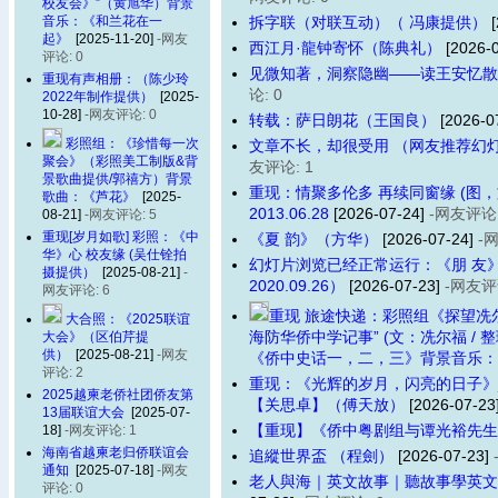
校友会》”（黄旭华）背景
音乐：《和兰花在一
拆字联（对联互动）（ 冯康提供）
[
起》
[2025-11-20]
-网友
西江月·龍钟寄怀（陈典礼）
[2026-
评论: 0
见微知著，洞察隐幽——读王安忆散
重现有声相册：（陈少玲
论: 0
2022年制作提供）
[2025-
10-28]
-网友评论: 0
转载：萨日朗花（王国良）
[2026-0
彩照组：《珍惜每一次
文章不长，却很受用 （网友推荐幻灯片）
聚会》（彩照美工制版&背
友评论: 1
景歌曲提供/郭禧方）背景
重现：情聚多伦多 再续同窗缘 (图
歌曲：《芦花》
[2025-
2013.06.28
[2026-07-24]
-网友评论:
08-21]
-网友评论: 5
重现[岁月如歌] 彩照：《中
《夏 韵》（方华）
[2026-07-24]
-
华》心 校友缘 (吴仕铨拍
幻灯片浏览已经正常运行：《朋 友
摄提供）
[2025-08-21]
-
2020.09.26）
[2026-07-23]
-网友评
网友评论: 6
重现 旅途快递：彩照组《探望冼
大合照：《2025联谊
海防华侨中学记事” (文：冼尔福 / 
大会》（区伯芹提
供）
[2025-08-21]
-网友
《侨中史话一，二，三》背景音乐：
评论: 2
重现：《光辉的岁月，闪亮的日子》
2025越柬老侨社团侨友第
【关思卓】（傅天放）
[2026-07-23
13届联谊大会
[2025-07-
【重现】《侨中粤剧组与谭光裕先生
18]
-网友评论: 1
海南省越柬老归侨联谊会
追縱世界盃 （程劍）
[2026-07-23]
通知
[2025-07-18]
-网友
老人與海｜英文故事｜聽故事學英文
评论: 0