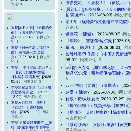
攝影交流：《 夏花！》（黄鎮岳）
[
评论: 0
[晨运日记]音图分享：《长长的路 慢慢的走
拍/黄旭华）
[2026-08-03]
-网友评论:
彩图组《埃德蒙顿文化遗产节花絮》
评论: 0
重现[岁月如歌] 《难得的会
面》（照片提供/许建
紫薇花 （陳健）
[2026-08-02]
-网友
昌)
[2026-07-11]
-网友评
《年轻》：塞缪尔•厄尔曼
[2026-08
论: 1
军 魂 （陈典礼）
[2026-08-01]
-网
重现《时光不老，我们不
散》 读后感 -(文:吴景
曾胜球雕塑 作品：《中国人民解放
文)
[2026-02-01]
-网友评
08-01]
-网友评论: 3
论: 1
[歌声流淌]北坡山林之歌__音乐
重现：[岁月留痕] 老照片：
__老友记的故事(文/图：
翻译/梁永元；照片提供/彭国建）原帖：2
【林涛​】和潘兆韦)
[2026-
6
01-29]
-网友评论: 3
八·一放歌（两首）（秦觀遠）
[202
重现情聚溫哥華（三）(图
詠夏（ 陳健）
[2026-07-30]
-网友评
文提供/陈典健）
[2025-
12-04]
-网友评论: 0
转载：诗/风味夏天
[2026-07-29]
-
重现岁月留痕： 老照片
《蟬的回歸 》( 视频推荐/【陈友娟
《友谊》（ 龔綺慧提
供）
[2025-11-23]
-网友
《朋 友》（幻灯片推荐/【陈友娟】）_
评论: 4
网友评论: 0
重现“更加美好在来年 __献
《茶诗茶画》（幻灯片推荐/【何文昭】）
给《多伦多越南华侨学校
网友评论: 0