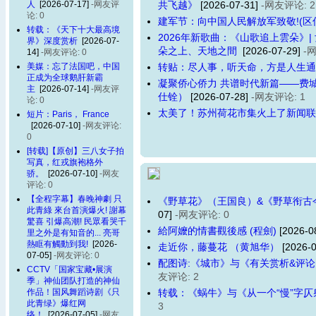
人
[2026-07-17]
-网友评
共飞越》
[2026-07-31]
-网友评论: 2
论: 0
建军节：向中国人民解放军致敬!(区
转载：《天下十大最高境
2026年新歌曲：《山歌追上雲朵》|
界》深度赏析
[2026-07-
朵之上、天地之間
[2026-07-29]
-
14]
-网友评论: 0
美媒：忘了法国吧，中国
转贴：尽人事，听天命，方是人生通
正成为全球鹅肝新霸
凝聚侨心侨力 共谱时代新篇——费城
主
[2026-07-14]
-网友评
仕铨）
[2026-07-28]
-网友评论: 1
论: 0
太美了！苏州荷花市集火上了新闻联
短片：Paris， France
[2026-07-10]
-网友评论:
0
[转载]【原创】三八女子拍
写真，红戎旗袍格外
骄。
[2026-07-10]
-网友
评论: 0
【全程字幕】春晚神劇 只
《野草花》（王国良）&《野草衔古
此青綠 來台首演爆火! 謝幕
07]
-网友评论: 0
驚喜 引爆高潮! 民眾看哭千
給阿嬤的情書觀後感 (程劍)
[2026-0
里之外是有知音的... 亮哥
熱眶有觸動到我!
[2026-
走近你，藤蔓花 （黄旭华）
[2026-
07-05]
-网友评论: 0
配图诗:《城市》与《有关赏析&评论》（
CCTV「国家宝藏•展演
友评论: 2
季」神仙团队打造的神仙
作品！国风舞蹈诗剧《只
转载：《蜗牛》与《从一个“慢”字
此青绿》爆红网
3
络！
[2026-07-05]
-网友